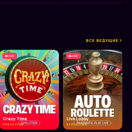
Divine Divas
Dreamshock
TOP
Big Win x25
Fab Farm
PLAY’N GO
NETENT
NETENT
PLAY’N GO
S
ВСЕ ВЕДУЩИЕ
LIVE
LIVE
Crazy Time
Live Lobby
EVOLUTION
EVOLUTION