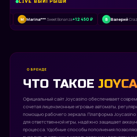
LIVE ВЫИГРЫШИ
+12 450 ₽
+240 
Marina***
Валерий
M
·
Sweet Bonanza
В
·
Crazy Time
О БРЕНДЕ
ЧТО ТАКОЕ
JOYCA
Официальный сайт Joycasino обеспечивает соврем
сочетая лицензионные игровые автоматы, регуляр
помощью рабочего зеркала. Платформа Joycasino
для ответственной игры, надёжно защищает аккаун
процесса. Удобные способы пополнения позволяю