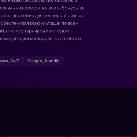
платёжных сервисов. Пользователи
юзивными промо и получать бонусы за
т без перебоев для непрерывной игры.
обеспечивая консультации по всем
м, статусу турниров и методам
лный функционал Joycasino с любого
ржка_24/7
#crypto_friendly