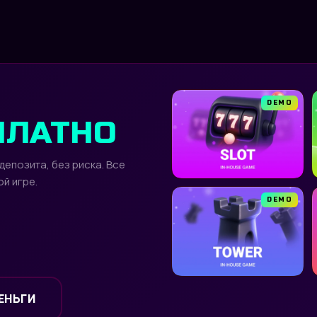
DEMO
ПЛАТНО
 депозита, без риска. Все
й игре.
DEMO
ЕНЬГИ