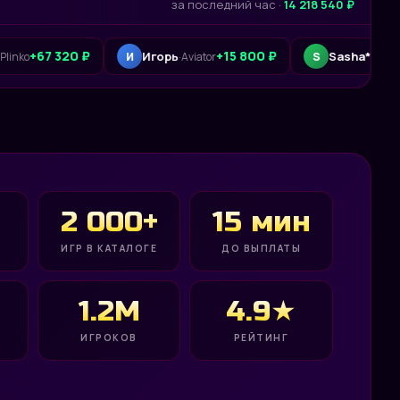
за последний час ·
14 218 540 ₽
20 ₽
+15 800 ₽
+42 000 
Игорь
Sasha**
И
·
Aviator
S
·
Mines
2 000+
15 мин
ИГР В КАТАЛОГЕ
ДО ВЫПЛАТЫ
%
1.2M
4.9★
ИГРОКОВ
РЕЙТИНГ