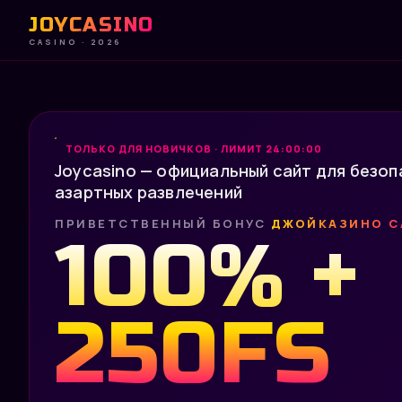
JOYCASINO
CASINO · 2026
ТОЛЬКО ДЛЯ НОВИЧКОВ · ЛИМИТ 24:00:00
Joycasino — официальный сайт для безоп
азартных развлечений
ПРИВЕТСТВЕННЫЙ БОНУС
ДЖОЙКАЗИНО C
100% +
250FS