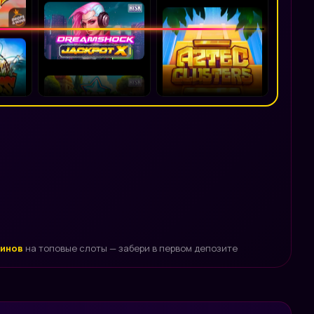
пинов
на топовые слоты — забери в первом депозите