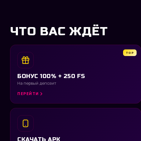
ЧТО ВАС ЖДЁТ
TOP
БОНУС 100% + 250 FS
На первый депозит
ПЕРЕЙТИ
СКАЧАТЬ APK